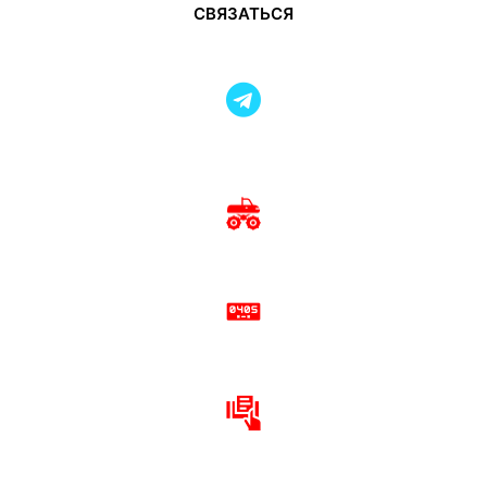
СВЯЗАТЬСЯ
Каталог автомобилей из-за границы
Регистрация переоборудования
Нанесение маркировки VIN-номера
Оформление электронного ПТС