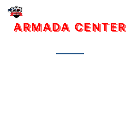
ARMADA CENTER
Владивосток
Все услуги для вашего авто в одном месте!
Производим поставки запчастей для всех марок
автомобилей и спецтехники, производим
переоборудование и узакониваем изменения в
конструкции транспортных средств,
восстанавливаем VIN идентификационные номера на
раме, кузове и т.д.