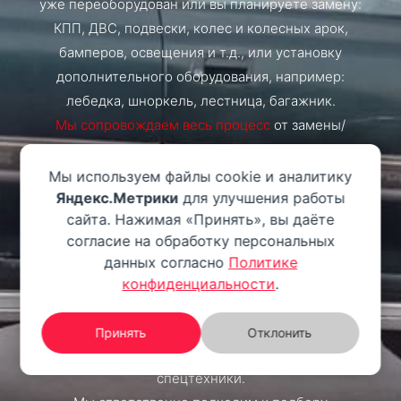
уже переоборудован или вы планируете замену:
КПП, ДВС, подвески, колес и колесных арок,
бамперов, освещения и т.д., или установку
дополнительного оборудования, например:
лебедка, шноркель, лестница, багажник.
Мы сопровождаем весь процесс
от замены/
установки комплектующих в нашем автосервисе
до получения документов.
Мы используем файлы cookie и аналитику
Яндекс.Метрики
для улучшения работы
сайта. Нажимая «Принять», вы даёте
Касательно автозапчастей, мы поставляем и
согласие на обработку персональных
используем в своей работе контрактные
данных согласно
Политике
двигатели и коробки передач из
Европы, Кореи и
конфиденциальности
.
Японии
. На текущий момент на нашем складе
располагается более
300
двигателей различных
Принять
Отклонить
моделей для легковых автомобилей и
спецтехники.