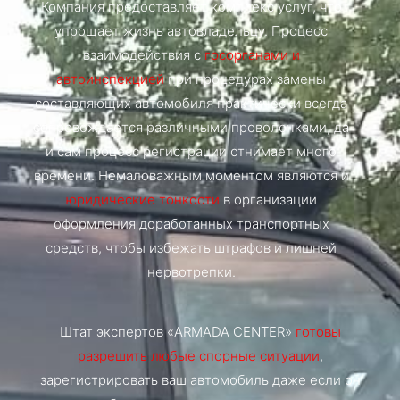
Компания предоставляет комплекс услуг, что
упрощает жизнь автовладельцу. Процесс
взаимодействия с
госорганами и
автоинспекцией
при процедурах замены
составляющих автомобиля практически всегда
сопровождается различными проволочками, да
и сам процесс регистрации отнимает много
времени. Немаловажным моментом являются и
юридические тонкости
в организации
оформления доработанных транспортных
средств, чтобы избежать штрафов и лишней
нервотрепки.
Штат экспертов «ARMADA CENTER»
готовы
разрешить любые спорные ситуации
,
зарегистрировать ваш автомобиль даже если он